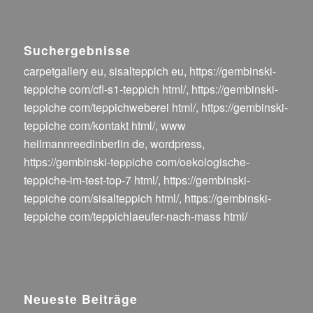
Suchergebnisse
carpetgallery eu
,
sisalteppich eu
,
https://gembinski-
teppiche com/cfl-s1-teppich html/
,
https://gembinski-
teppiche com/teppichweberei html/
,
https://gembinski-
teppiche com/kontakt html/
,
www
heilmannreedinberlin de
,
wordpress
,
https://gembinski-teppiche com/oekologische-
teppiche-im-test-top-7 html/
,
https://gembinski-
teppiche com/sisalteppich html/
,
https://gembinski-
teppiche com/teppichlaeufer-nach-mass html/
Neueste Beiträge