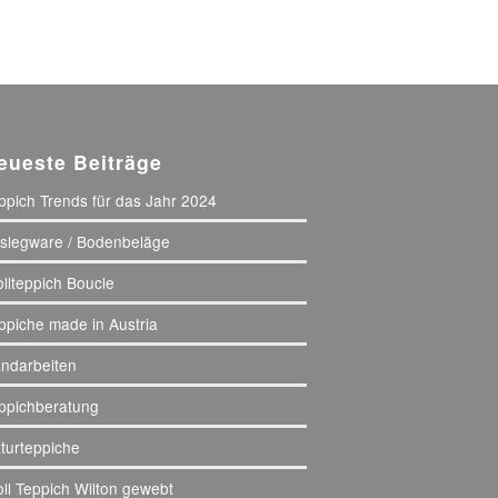
eueste Beiträge
ppich Trends für das Jahr 2024
slegware / Bodenbeläge
llteppich Boucle
ppiche made in Austria
ndarbeiten
ppichberatung
turteppiche
ll Teppich Wilton gewebt