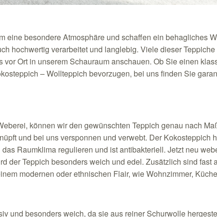
m eine besondere Atmosphäre und schaffen ein behagliches 
ch hochwertig verarbeitet und langlebig. Viele dieser Teppich
 vor Ort in unserem Schauraum anschauen. Ob Sie einen klass
kosteppich – Wollteppich bevorzugen, bei uns finden Sie garant
eberei, können wir den gewünschten Teppich genau nach Ma
üpft und bei uns versponnen und verwebt. Der Kokosteppich 
ann das Raumklima regulieren und ist antibakteriell. Jetzt neu w
d der Teppich besonders weich und edel. Zusätzlich sind fast 
einem modernen oder ethnischen Flair, wie Wohnzimmer, Küche,
siv und besonders weich, da sie aus reiner Schurwolle hergeste