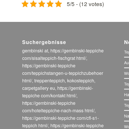
5/5 - (12 votes)
Suchergebnisse
N
gembinski at
,
https://gembinski-teppiche
Te
com/sisalteppich-fischgrat html/
,
Au
https://gembinski-teppiche
com/teppichstangen-u-teppichzubehoer
Wo
html/
,
treppenteppich
,
kokosteppich
,
Te
carpetgallery eu
,
https://gembinski-
Ha
teppiche com/kontakt html/
,
https://gembinski-teppiche
Te
com/hotelteppiche-nach-mass html/
,
Na
https://gembinski-teppiche com/cfl-s1-
teppich html/
,
https://gembinski-teppiche
Wo