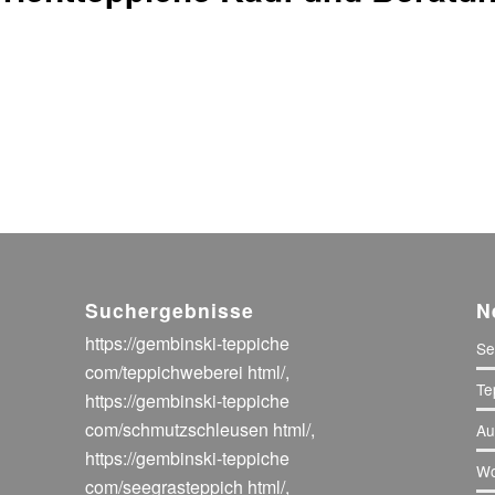
Suchergebnisse
N
https://gembinski-teppiche
Se
com/teppichweberei html/
,
Te
https://gembinski-teppiche
com/schmutzschleusen html/
,
Au
https://gembinski-teppiche
Wo
com/seegrasteppich html/
,