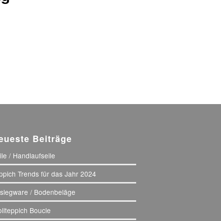
eueste Beiträge
ile / Handlaufseile
ppich Trends für das Jahr 2024
slegware / Bodenbeläge
llteppich Boucle