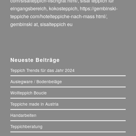
com/sisalteppich-fischgrat html/
,
sisal teppich für
eingangsbereich
,
kokosteppich
,
https://gembinski-
teppiche com/hotelteppiche-nach-mass html/
,
gembinski at
,
sisalteppich eu
Neueste Beiträge
Teppich Trends für das Jahr 2024
Auslegware / Bodenbeläge
Wollteppich Boucle
Teppiche made in Austria
Handarbeiten
Teppichberatung