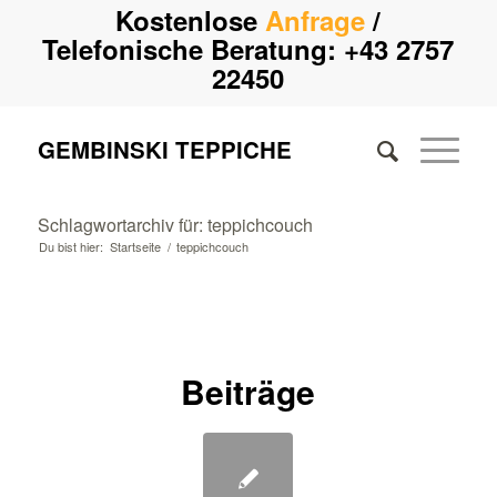
Kostenlose
Anfrage
/
Telefonische Beratung:
+43 2757
22450
GEMBINSKI TEPPICHE
Schlagwortarchiv für: teppichcouch
Du bist hier:
Startseite
/
teppichcouch
Beiträge