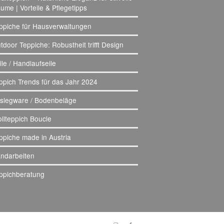
ume | Vorteile & Pflegetipps
ppiche für Hausverwaltungen
tdoor Teppiche: Robustheit trifft Design
ile / Handlaufseile
ppich Trends für das Jahr 2024
slegware / Bodenbeläge
llteppich Boucle
ppiche made in Austria
ndarbeiten
ppichberatung