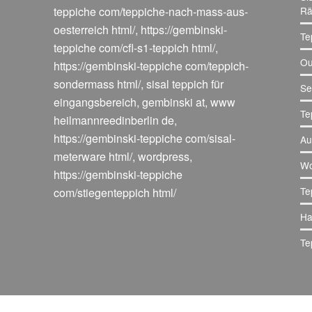
teppiche com/teppiche-nach-mass-aus-
Rä
oesterreich html/
,
https://gembinski-
Te
teppiche com/cfl-s1-teppich html/
,
Ou
https://gembinski-teppiche com/teppich-
sondermass html/
,
sisal teppich für
Se
eingangsbereich
,
gembinski at
,
www
Te
heilmannreedinberlin de
,
https://gembinski-teppiche com/sisal-
Au
meterware html/
,
wordpress
,
Wo
https://gembinski-teppiche
Te
com/stiegenteppich html/
Ha
Te