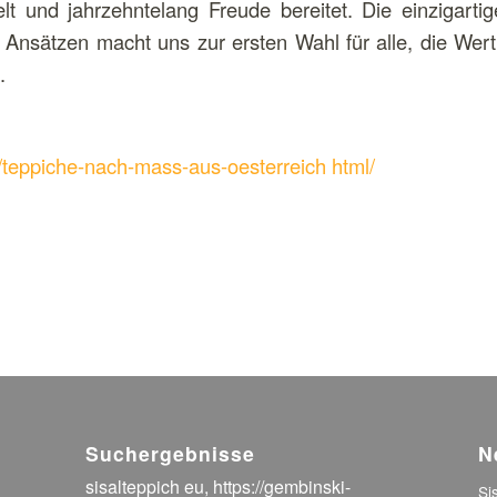
 und jahrzehntelang Freude bereitet. Die einzigartig
Ansätzen macht uns zur ersten Wahl für alle, die Wert 
.
/teppiche-nach-mass-aus-oesterreich html/
Suchergebnisse
N
sisalteppich eu
,
https://gembinski-
Si