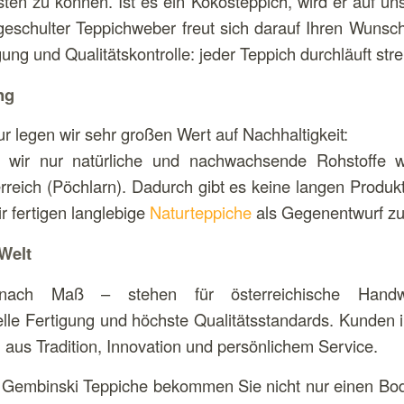
sten zu können. Ist es ein Kokosteppich, wird er auf 
r geschulter Teppichweber freut sich darauf Ihren Wun
gung und Qualitätskontrolle: jeder Teppich durchläuft st
ng
 legen wir sehr großen Wert auf Nachhaltigkeit:
wir nur natürliche und nachwachsende Rohstoffe w
erreich (Pöchlarn). Dadurch gibt es keine langen Produ
r fertigen langlebige
Naturteppiche
als Gegenentwurf zu
 Welt
nach Maß – stehen für österreichische Handwe
lle Fertigung und höchste Qualitätsstandards. Kunden 
aus Tradition, Innovation und persönlichem Service.
embinski Teppiche bekommen Sie nicht nur einen Bode