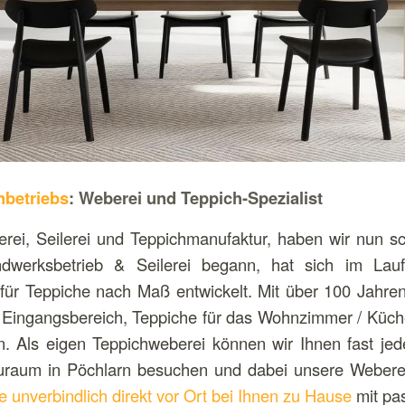
nbetriebs
: Weberei und Teppich-Spezialist
rei, Seilerei und Teppichmanufaktur, haben wir nun s
dwerksbetrieb & Seilerei begann, hat sich im Lau
für Teppiche nach Maß entwickelt. Mit über 100 Jahre
n Eingangsbereich, Teppiche für das Wohnzimmer / Küch
. Als eigen Teppichweberei können wir Ihnen fast jed
uraum in Pöchlarn besuchen und dabei unsere Weberei
e unverbindlich direkt vor Ort bei Ihnen zu Hause
mit pa