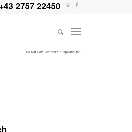
+43 2757 22450
Du bist hier:
Startseite
/
teppichdÜnn
ch