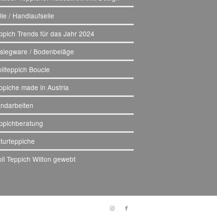
ile / Handlaufseile
ppich Trends für das Jahr 2024
slegware / Bodenbeläge
llteppich Boucle
ppiche made in Austria
ndarbeiten
ppichberatung
turteppiche
ll Teppich Wilton gewebt