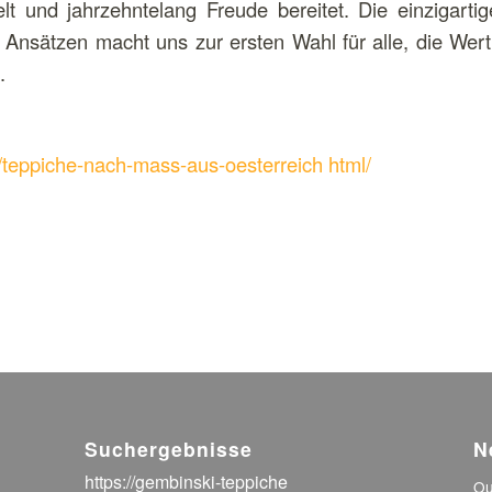
 und jahrzehntelang Freude bereitet. Die einzigartig
Ansätzen macht uns zur ersten Wahl für alle, die Wert 
.
/teppiche-nach-mass-aus-oesterreich html/
Suchergebnisse
N
https://gembinski-teppiche
Ou