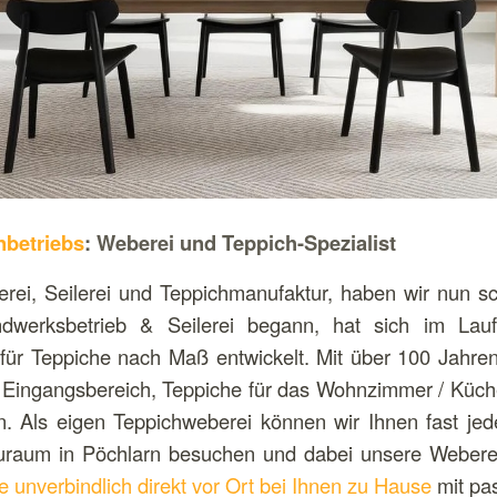
nbetriebs
: Weberei und Teppich-Spezialist
rei, Seilerei und Teppichmanufaktur, haben wir nun s
dwerksbetrieb & Seilerei begann, hat sich im Lau
für Teppiche nach Maß entwickelt. Mit über 100 Jahre
n Eingangsbereich, Teppiche für das Wohnzimmer / Küch
. Als eigen Teppichweberei können wir Ihnen fast jed
uraum in Pöchlarn besuchen und dabei unsere Weberei
e unverbindlich direkt vor Ort bei Ihnen zu Hause
mit pa