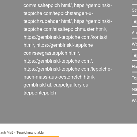
com/sisalteppich html/
,
https://gembinski-
Se
teppiche com/teppichstangen-u-
teppichzubehoer html/
,
https://gembinski-
Te
teppiche com/sisalteppichmuster html/
,
Au
https://gembinski-teppiche com/kontakt
Wo
html/
,
https://gembinski-teppiche
com/seegrasteppich html/
,
Te
https://gembinski-teppiche com/
,
Ha
https://gembinski-teppiche com/teppiche-
nach-mass-aus-oesterreich html/
,
Te
gembinski at
,
carpetgallery eu
,
Na
treppenteppich
Wo
 nach Maß - Teppichmanufaktur