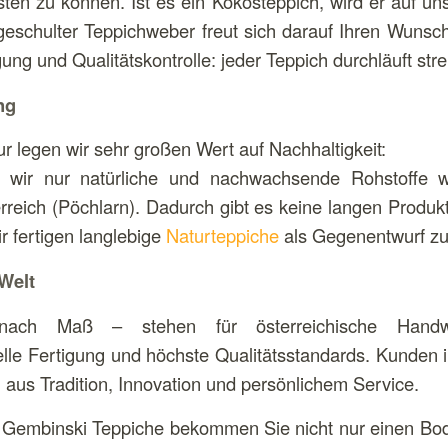
sten zu können. Ist es ein Kokosteppich, wird er auf 
r geschulter Teppichweber freut sich darauf Ihren Wun
gung und Qualitätskontrolle: jeder Teppich durchläuft st
ng
 legen wir sehr großen Wert auf Nachhaltigkeit:
wir nur natürliche und nachwachsende Rohstoffe w
erreich (Pöchlarn). Dadurch gibt es keine langen Produ
r fertigen langlebige
Naturteppiche
als Gegenentwurf zu
 Welt
nach Maß – stehen für österreichische Handwe
lle Fertigung und höchste Qualitätsstandards. Kunden 
aus Tradition, Innovation und persönlichem Service.
embinski Teppiche bekommen Sie nicht nur einen Bode