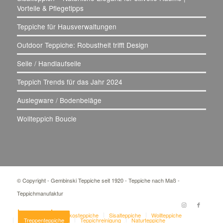
Vorteile & Pflegetipps
Teppiche für Hausverwaltungen
Outdoor Teppiche: Robustheit trifft Design
Seile / Handlaufseile
Teppich Trends für das Jahr 2024
Auslegware / Bodenbeläge
Wollteppich Boucle
© Copyright - Gembinski Teppiche seit 1920 - Teppiche nach Maß -
Teppichmanufaktur
Über Uns
Kokosteppiche
Sisalteppiche
Wollteppiche
Treppenteppiche
Teppichreinigung
Naturteppiche