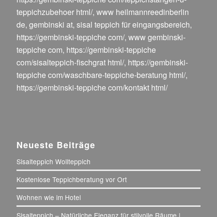
teppichzubehoer html/
,
www heilmannreedinberlin
de
,
gembinski at
,
sisal teppich für eingangsbereich
,
https://gembinski-teppiche com/
,
www gembinski-
teppiche com
,
https://gembinski-teppiche
com/sisalteppich-fischgrat html/
,
https://gembinski-
teppiche com/waschbare-teppiche-beratung html/
,
https://gembinski-teppiche com/kontakt html/
Neueste Beiträge
Sisalteppich Wollteppich
Kostenlose Teppichberatung vor Ort
Wohnen wie im Hotel
Sisalteppich – Natürliche Eleganz für stilvolle Räume |