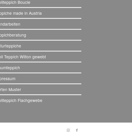
llteppich Boucle
ppiche made in Austria
ndarbeiten
ppichberatung
turteppiche
ll Teppich Wilton gewebt
aumteppich
pressum
rten Muster
llteppich Flachgewebe