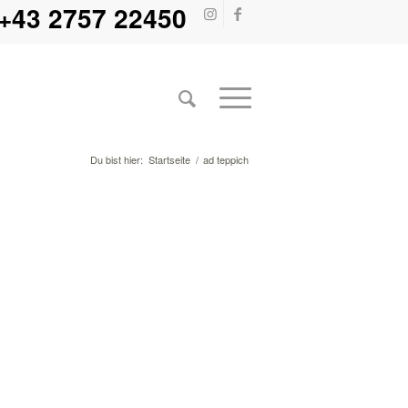
+43 2757 22450
Du bist hier:
Startseite
/
ad teppich