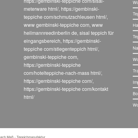
https://gembinski-teppiche com/sisal-
Wo
meterware html/
,
https://gembinski-
Te
teppiche com/schmutzschleusen html/
,
www gembinski-teppiche com
,
www
Ha
heilmannreedinberlin de
,
sisal teppich für
Te
eingangsbereich
,
https://gembinski-
Na
teppiche com/stiegenteppich html/
,
gembinski-teppiche com
,
Wo
https://gembinski-teppiche
Tr
com/hotelteppiche-nach-mass html/
,
https://gembinski-teppiche com/
,
Im
https://gembinski-teppiche com/kontakt
Bo
html/
Wo
 nach Maß - Teppichmanufaktur