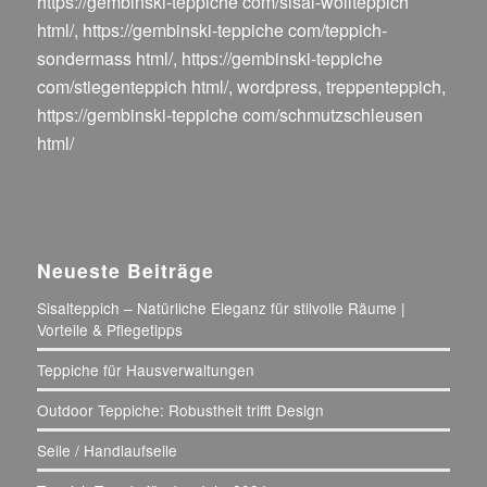
https://gembinski-teppiche com/sisal-wollteppich
html/
,
https://gembinski-teppiche com/teppich-
sondermass html/
,
https://gembinski-teppiche
com/stiegenteppich html/
,
wordpress
,
treppenteppich
,
https://gembinski-teppiche com/schmutzschleusen
html/
Neueste Beiträge
Sisalteppich – Natürliche Eleganz für stilvolle Räume |
Vorteile & Pflegetipps
Teppiche für Hausverwaltungen
Outdoor Teppiche: Robustheit trifft Design
Seile / Handlaufseile