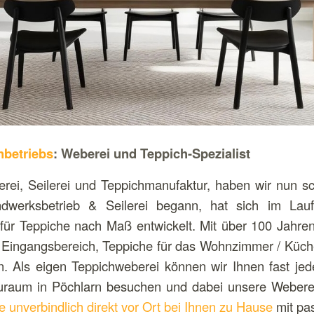
nbetriebs
: Weberei und Teppich-Spezialist
rei, Seilerei und Teppichmanufaktur, haben wir nun s
dwerksbetrieb & Seilerei begann, hat sich im Lau
für Teppiche nach Maß entwickelt. Mit über 100 Jahre
n Eingangsbereich, Teppiche für das Wohnzimmer / Küch
. Als eigen Teppichweberei können wir Ihnen fast jed
uraum in Pöchlarn besuchen und dabei unsere Weberei
e unverbindlich direkt vor Ort bei Ihnen zu Hause
mit pa