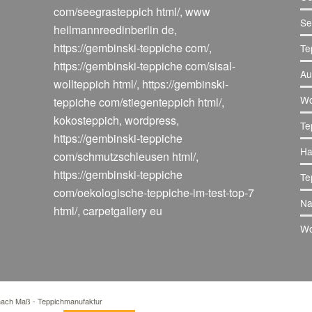
com/seegrasteppich html/
,
www
Se
heilmannreedinberlin de
,
https://gembinski-teppiche com/
,
Te
https://gembinski-teppiche com/sisal-
Au
wollteppich html/
,
https://gembinski-
Wo
teppiche com/stiegenteppich html/
,
kokosteppich
,
wordpress
,
Te
https://gembinski-teppiche
Ha
com/schmutzschleusen html/
,
https://gembinski-teppiche
Te
com/oekologische-teppiche-im-test-top-7
Na
html/
,
carpetgallery eu
Wo
 nach Maß - Teppichmanufaktur