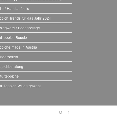
ile / Handlaufseile
ppich Trends für das Jahr 2024
slegware / Bodenbeläge
llteppich Boucle
ppiche made in Austria
ndarbeiten
ppichberatung
turteppiche
ll Teppich Wilton gewebt