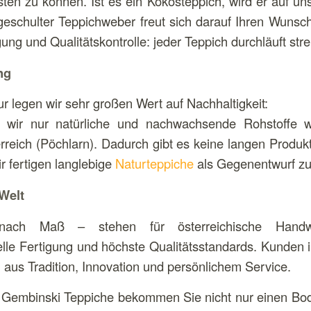
sten zu können. Ist es ein Kokosteppich, wird er auf 
r geschulter Teppichweber freut sich darauf Ihren Wun
gung und Qualitätskontrolle: jeder Teppich durchläuft st
ng
 legen wir sehr großen Wert auf Nachhaltigkeit:
wir nur natürliche und nachwachsende Rohstoffe w
erreich (Pöchlarn). Dadurch gibt es keine langen Produ
r fertigen langlebige
Naturteppiche
als Gegenentwurf zu
 Welt
nach Maß – stehen für österreichische Handwe
lle Fertigung und höchste Qualitätsstandards. Kunden 
aus Tradition, Innovation und persönlichem Service.
embinski Teppiche bekommen Sie nicht nur einen Bode