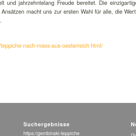
 und jahrzehntelang Freude bereitet. Die einzigartig
Ansätzen macht uns zur ersten Wahl für alle, die Wert 
.
/teppiche-nach-mass-aus-oesterreich html/
Suchergebnisse
N
https://gembinski-teppiche
Ou