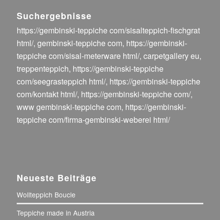
Suchergebnisse
https://gembinski-teppiche com/sisalteppich-fischgrat
html/
,
gembinski-teppiche com
,
https://gembinski-
teppiche com/sisal-meterware html/
,
carpetgallery eu
,
treppenteppich
,
https://gembinski-teppiche
com/seegrasteppich html/
,
https://gembinski-teppiche
com/kontakt html/
,
https://gembinski-teppiche com/
,
www gembinski-teppiche com
,
https://gembinski-
teppiche com/firma-gembinski-weberei html/
Neueste Beiträge
Wollteppich Boucle
Teppiche made in Austria