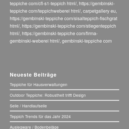
teppiche com/cfl-s1-teppich html/
,
https://gembinski-
teppiche com/teppichweberei html/
,
carpetgallery eu
,
https://gembinski-teppiche com/sisalteppich-fischgrat
html/
,
https://gembinski-teppiche com/stiegenteppich
html/
,
https://gembinski-teppiche com/firma-
gembinski-weberei html/
,
gembinski-teppiche com
Neueste Beiträge
Teppiche für Hausverwaltungen
Outdoor Teppiche: Robustheit trifft Design
Seile / Handlaufseile
Teppich Trends für das Jahr 2024
Auslegware / Bodenbeläge