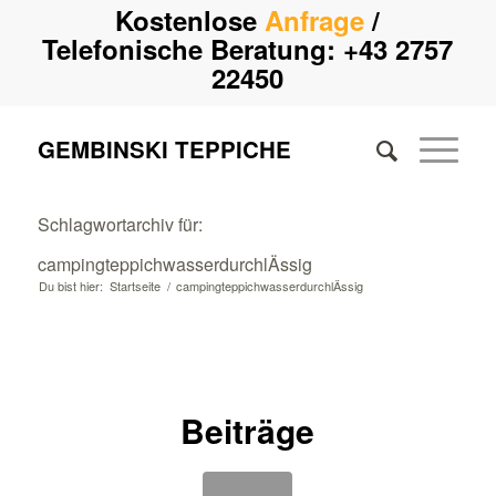
Kostenlose
Anfrage
/
Telefonische Beratung:
+43 2757
22450
GEMBINSKI TEPPICHE
Schlagwortarchiv für:
campingteppichwasserdurchlÄssig
Du bist hier:
Startseite
/
campingteppichwasserdurchlÄssig
Beiträge