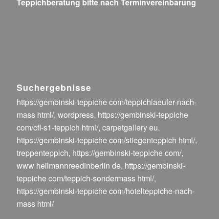
Teppichberatung bitte nach Terminvereinbarung
Suchergebnisse
https://gembinski-teppiche com/teppichlaeufer-nach-
mass html/
,
wordpress
,
https://gembinski-teppiche
com/cfl-s1-teppich html/
,
carpetgallery eu
,
https://gembinski-teppiche com/stiegenteppich html/
,
treppenteppich
,
https://gembinski-teppiche com/
,
www heilmannreedinberlin de
,
https://gembinski-
teppiche com/teppich-sondermass html/
,
https://gembinski-teppiche com/hotelteppiche-nach-
mass html/