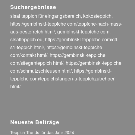
Suchergebnisse
sisal teppich für eingangsbereich
,
kokosteppich
,
https://gembinski-teppiche com/teppiche-nach-mass-
aus-oesterreich html/
,
gembinski-teppiche com
,
sisalteppich eu
,
https://gembinski-teppiche com/cfl-
s1-teppich html/
,
https://gembinski-teppiche
com/kontakt html/
,
https://gembinski-teppiche
com/stiegenteppich html/
,
https://gembinski-teppiche
com/schmutzschleusen html/
,
https://gembinski-
teppiche com/teppichstangen-u-teppichzubehoer
html/
Neueste Beiträge
Teppich Trends für das Jahr 2024