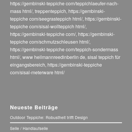
https://gembinski-teppiche com/teppichlaeufer-nach-
mass html/
,
treppenteppich
,
https://gembinski-
teppiche com/seegrasteppich html/
,
https://gembinski-
teppiche com/sisal-wollteppich html/
,
https://gembinski-teppiche com/
,
https://gembinski-
teppiche com/schmutzschleusen html/
,
https://gembinski-teppiche com/teppich-sondermass
html/
,
www heilmannreedinberlin de
,
sisal teppich für
eingangsbereich
,
https://gembinski-teppiche
com/sisal-meterware html/
Neueste Beiträge
Outdoor Teppiche: Robustheit trifft Design
Seile / Handlaufseile