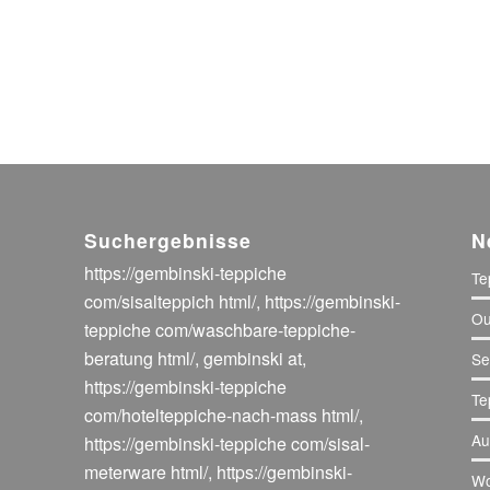
Suchergebnisse
N
https://gembinski-teppiche
Te
com/sisalteppich html/
,
https://gembinski-
Ou
teppiche com/waschbare-teppiche-
beratung html/
,
gembinski at
,
Se
https://gembinski-teppiche
Te
com/hotelteppiche-nach-mass html/
,
Au
https://gembinski-teppiche com/sisal-
meterware html/
,
https://gembinski-
Wo