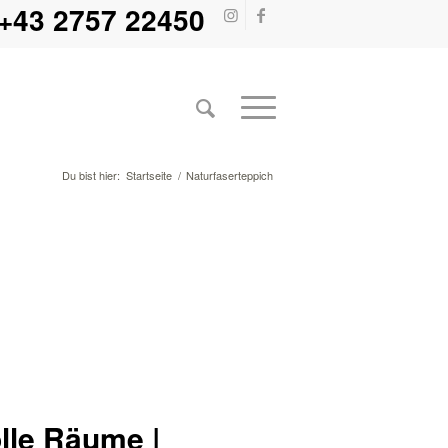
+43 2757 22450
Du bist hier:
Startseite
/
Naturfaserteppich
olle Räume |