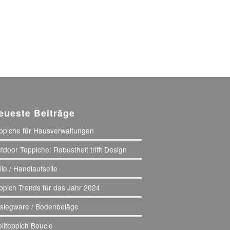
eueste Beiträge
ppiche für Hausverwaltungen
tdoor Teppiche: Robustheit trifft Design
ile / Handlaufseile
ppich Trends für das Jahr 2024
slegware / Bodenbeläge
llteppich Boucle