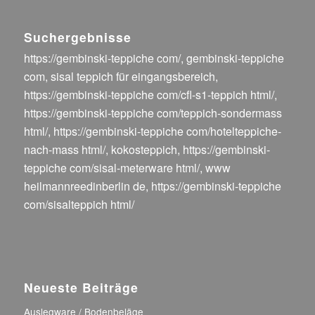
Suchergebnisse
https://gembinski-teppiche com/
,
gembinski-teppiche
com
,
sisal teppich für eingangsbereich
,
https://gembinski-teppiche com/cfl-s1-teppich html/
,
https://gembinski-teppiche com/teppich-sondermass
html/
,
https://gembinski-teppiche com/hotelteppiche-
nach-mass html/
,
kokosteppich
,
https://gembinski-
teppiche com/sisal-meterware html/
,
www
heilmannreedinberlin de
,
https://gembinski-teppiche
com/sisalteppich html/
Neueste Beiträge
Auslegware / Bodenbeläge