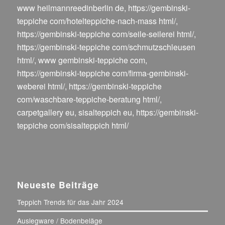
www heilmannreedinberlin de
,
https://gembinski-
teppiche com/hotelteppiche-nach-mass html/
,
https://gembinski-teppiche com/seile-seilerei html/
,
https://gembinski-teppiche com/schmutzschleusen
html/
,
www gembinski-teppiche com
,
https://gembinski-teppiche com/firma-gembinski-
weberei html/
,
https://gembinski-teppiche
com/waschbare-teppiche-beratung html/
,
carpetgallery eu
,
sisalteppich eu
,
https://gembinski-
teppiche com/sisalteppich html/
Neueste Beiträge
Teppich Trends für das Jahr 2024
Auslegware / Bodenbeläge