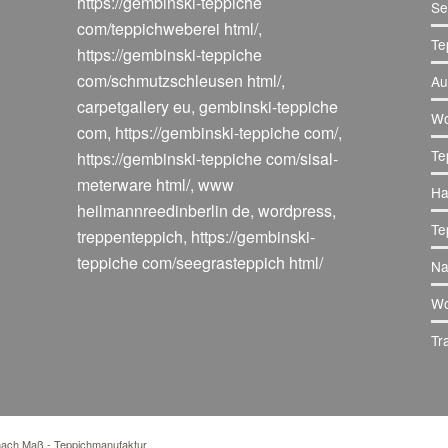
https://gembinski-teppiche
Se
com/teppichweberei html/
,
Te
https://gembinski-teppiche
com/schmutzschleusen html/
,
Au
carpetgallery eu
,
gembinski-teppiche
Wo
com
,
https://gembinski-teppiche com/
,
Te
https://gembinski-teppiche com/sisal-
meterware html/
,
www
Ha
heilmannreedinberlin de
,
wordpress
,
Te
treppenteppich
,
https://gembinski-
teppiche com/seegrasteppich html/
Na
Wo
Tr
 nach Maß - Teppichmanufaktur