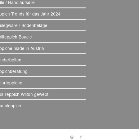
ile / Handlaufseile
ppich Trends für das Jahr 2024
slegware / Bodenbeläge
llteppich Boucle
ppiche made in Austria
ndarbeiten
ppichberatung
turteppiche
ll Teppich Wilton gewebt
aumteppich