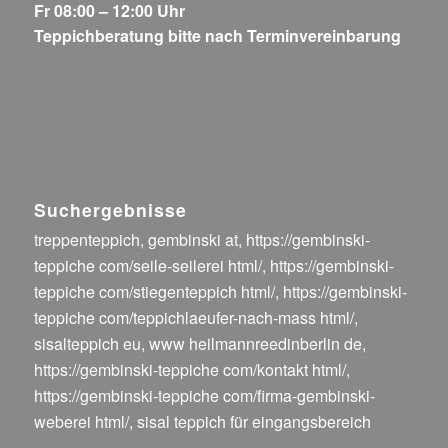
Fr 08:00 – 12:00 Uhr
Teppichberatung bitte nach Terminvereinbarung
Suchergebnisse
treppenteppich
,
gembinski at
,
https://gembinski-
teppiche com/seile-seilerei html/
,
https://gembinski-
teppiche com/stiegenteppich html/
,
https://gembinski-
teppiche com/teppichlaeufer-nach-mass html/
,
sisalteppich eu
,
www heilmannreedinberlin de
,
https://gembinski-teppiche com/kontakt html/
,
https://gembinski-teppiche com/firma-gembinski-
weberei html/
,
sisal teppich für eingangsbereich