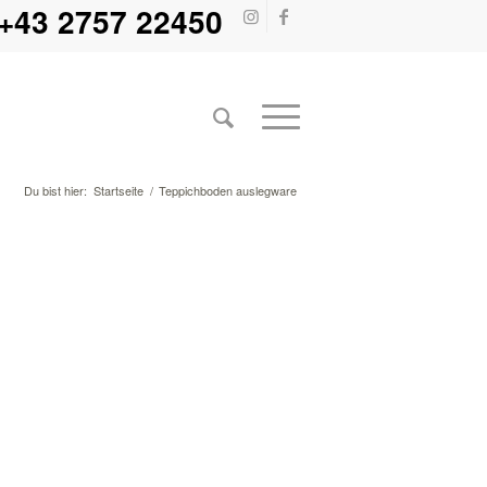
+43 2757 22450
Du bist hier:
Startseite
/
Teppichboden auslegware