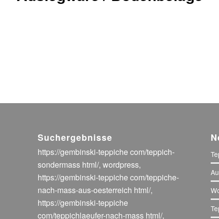
Suchergebnisse
N
https://gembinski-teppiche com/teppich-
Te
sondermass html/
,
wordpress
,
Au
https://gembinski-teppiche com/teppiche-
nach-mass-aus-oesterreich html/
,
Wo
https://gembinski-teppiche
Te
com/teppichlaeufer-nach-mass html/
,