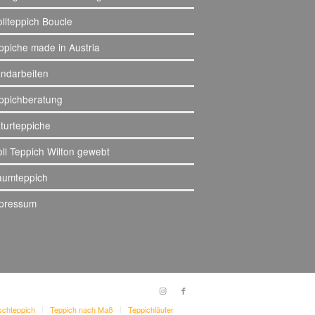
llteppich Boucle
ppiche made in Austria
ndarbeiten
ppichberatung
turteppiche
ll Teppich Wilton gewebt
aumteppich
pressum
schteppich
Teppich nach Maß
Teppichläufer