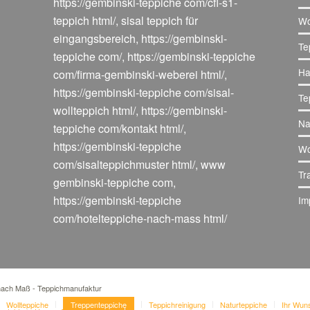
https://gembinski-teppiche com/cfl-s1-
teppich html/
,
sisal teppich für
Wo
eingangsbereich
,
https://gembinski-
Te
teppiche com/
,
https://gembinski-teppiche
Ha
com/firma-gembinski-weberei html/
,
https://gembinski-teppiche com/sisal-
Te
wollteppich html/
,
https://gembinski-
Na
teppiche com/kontakt html/
,
https://gembinski-teppiche
Wo
com/sisalteppichmuster html/
,
www
Tr
gembinski-teppiche com
,
https://gembinski-teppiche
Im
com/hotelteppiche-nach-mass html/
 nach Maß - Teppichmanufaktur
Wollteppiche
Treppenteppiche
Teppichreinigung
Naturteppiche
Ihr Wun