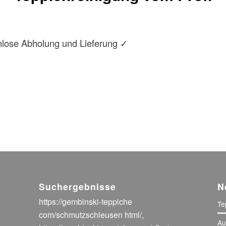
enlose Abholung und Lieferung ✓
Suchergebnisse
N
https://gembinski-teppiche
Te
com/schmutzschleusen html/
,
Au