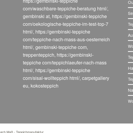
https://gembinski-teppiche
Ou
com/waschbare-teppiche-beratung html/
,
Se
gembinski at
,
https://gembinski-teppiche
com/oekologische-teppiche-im-test-top-7
Te
html/
,
https://gembinski-teppiche
Au
com/teppiche-nach-mass-aus-oesterreich
Wo
html/
,
gembinski-teppiche com
,
treppenteppich
,
https://gembinski-
Te
teppiche com/teppichlaeufer-nach-mass
Ha
html/
,
https://gembinski-teppiche
com/sisal-wollteppich html/
,
carpetgallery
Te
eu
,
kokosteppich
Na
Wo
 nach Maß - Teppichmanufaktur