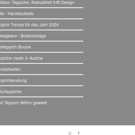
tdoor Teppiche: Robustheit trifft Design
ile / Handlaufseile
ppich Trends für das Jahr 2024
slegware / Bodenbeläge
llteppich Boucle
ppiche made in Austria
ndarbeiten
ppichberatung
turteppiche
ll Teppich Wilton gewebt