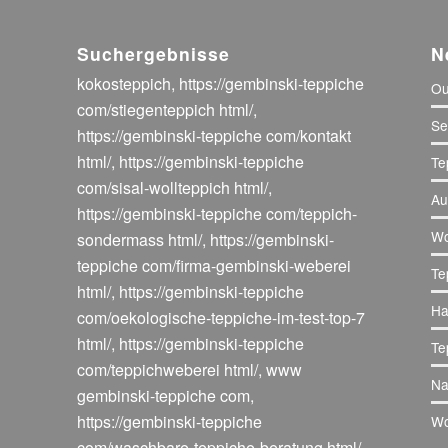
Suchergebnisse
N
kokosteppich
,
https://gembinski-teppiche
Ou
com/stiegenteppich html/
,
Se
https://gembinski-teppiche com/kontakt
html/
,
https://gembinski-teppiche
Te
com/sisal-wollteppich html/
,
Au
https://gembinski-teppiche com/teppich-
Wo
sondermass html/
,
https://gembinski-
teppiche com/firma-gembinski-weberei
Te
html/
,
https://gembinski-teppiche
Ha
com/oekologische-teppiche-im-test-top-7
html/
,
https://gembinski-teppiche
Te
com/teppichweberei html/
,
www
Na
gembinski-teppiche com
,
https://gembinski-teppiche
Wo
com/waschbare-teppiche-beratung html/