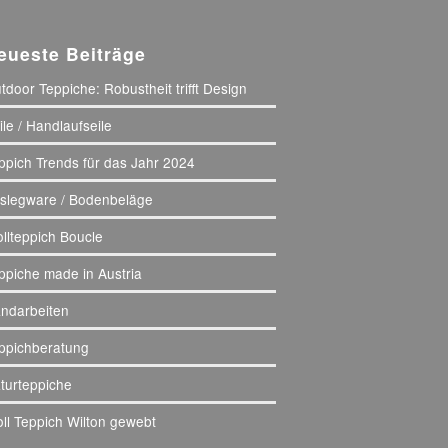
eueste Beiträge
tdoor Teppiche: Robustheit trifft Design
ile / Handlaufseile
ppich Trends für das Jahr 2024
slegware / Bodenbeläge
llteppich Boucle
ppiche made in Austria
ndarbeiten
ppichberatung
turteppiche
ll Teppich Wilton gewebt