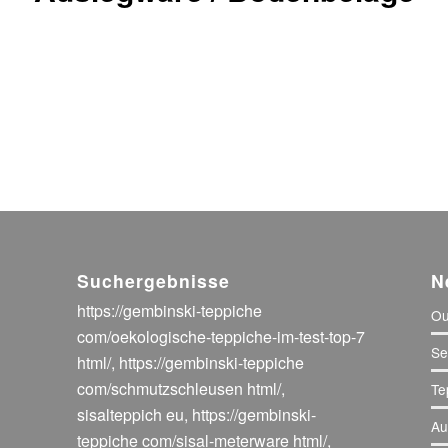
Suchergebnisse
N
https://gembinski-teppiche
Ou
com/oekologische-teppiche-im-test-top-7
Se
html/
,
https://gembinski-teppiche
com/schmutzschleusen html/
,
Te
sisalteppich eu
,
https://gembinski-
Au
teppiche com/sisal-meterware html/
,