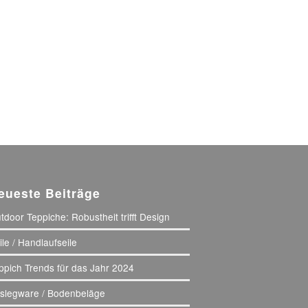
eueste Beiträge
tdoor Teppiche: Robustheit trifft Design
ile / Handlaufseile
ppich Trends für das Jahr 2024
slegware / Bodenbeläge