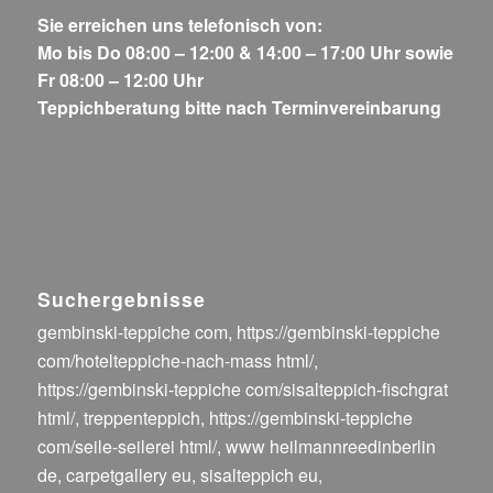
Sie erreichen uns telefonisch von:
Mo bis Do 08:00 – 12:00 & 14:00 – 17:00 Uhr sowie
Fr 08:00 – 12:00 Uhr
Teppichberatung bitte nach Terminvereinbarung
Suchergebnisse
gembinski-teppiche com
,
https://gembinski-teppiche
com/hotelteppiche-nach-mass html/
,
https://gembinski-teppiche com/sisalteppich-fischgrat
html/
,
treppenteppich
,
https://gembinski-teppiche
com/seile-seilerei html/
,
www heilmannreedinberlin
de
,
carpetgallery eu
,
sisalteppich eu
,