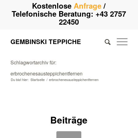
Kostenlose
Anfrage
/
Telefonische Beratung:
+43 2757
22450
GEMBINSKI TEPPICHE
Schlagwortarchiv für:
erbrochenesausteppichentfernen
Du bist hier:
Startseite
/
erbrochenesausteppichentfernen
Beiträge