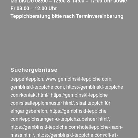
Mo bis Do 08:00 – 12:00 & 14:00 – 17:00 Uhr sowie
Fr 08:00 – 12:00 Uhr
Teppichberatung bitte nach Terminvereinbarung
Suchergebnisse
treppenteppich
,
www gembinski-teppiche com
,
gembinski-teppiche com
,
https://gembinski-teppiche
com/kontakt html/
,
https://gembinski-teppiche
com/sisalteppichmuster html/
,
sisal teppich für
eingangsbereich
,
https://gembinski-teppiche
com/teppichstangen-u-teppichzubehoer html/
,
https://gembinski-teppiche com/hotelteppiche-nach-
mass html/
,
https://gembinski-teppiche com/cfl-s1-