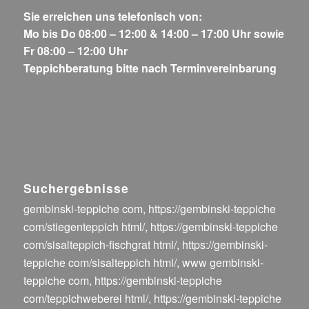
Sie erreichen uns telefonisch von:
Mo bis Do 08:00 – 12:00 & 14:00 – 17:00 Uhr sowie
Fr 08:00 – 12:00 Uhr
Teppichberatung bitte nach Terminvereinbarung
Suchergebnisse
gembinski-teppiche com
,
https://gembinski-teppiche
com/stiegenteppich html/
,
https://gembinski-teppiche
com/sisalteppich-fischgrat html/
,
https://gembinski-
teppiche com/sisalteppich html/
,
www gembinski-
teppiche com
,
https://gembinski-teppiche
com/teppichweberei html/
,
https://gembinski-teppiche