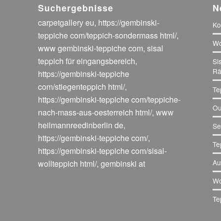
Suchergebnisse
N
carpetgallery eu
,
https://gembinski-
Ko
teppiche com/teppich-sondermass html/
,
Wo
www gembinski-teppiche com
,
sisal
teppich für eingangsbereich
,
Si
Rä
https://gembinski-teppiche
com/stiegenteppich html/
,
Te
https://gembinski-teppiche com/teppiche-
Ou
nach-mass-aus-oesterreich html/
,
www
heilmannreedinberlin de
,
Se
https://gembinski-teppiche com/
,
Te
https://gembinski-teppiche com/sisal-
Au
wollteppich html/
,
gembinski at
Wo
Te