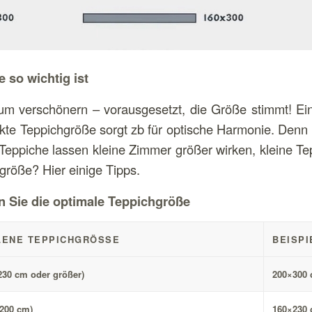
 so wichtig ist
m verschönern – vorausgesetzt, die Größe stimmt! Ein z
ekte Teppichgröße sorgt zb für optische Harmonie. Denn
eppiche lassen kleine Zimmer größer wirken, kleine Te
hgröße? Hier einige Tipps.
en Sie die optimale Teppichgröße
ENE TEPPICHGRÖSSE
BEISPI
230 cm oder größer)
200×300
×200 cm)
160×230