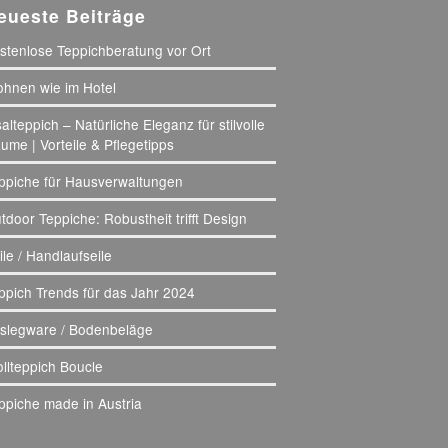
eueste Beiträge
stenlose Teppichberatung vor Ort
hnen wie im Hotel
salteppich – Natürliche Eleganz für stilvolle
ume | Vorteile & Pflegetipps
ppiche für Hausverwaltungen
tdoor Teppiche: Robustheit trifft Design
ile / Handlaufseile
ppich Trends für das Jahr 2024
slegware / Bodenbeläge
llteppich Boucle
ppiche made in Austria