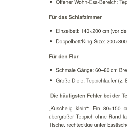
Offener Wohn-Ess-Bereich: Tepp
Für das Schlafzimmer
Einzelbett: 140×200 cm (vor dem
Doppelbett/King-Size: 200×300 
Für den Flur
Schmale Gänge: 60–80 cm Brei
Große Diele: Teppichläufer (z.
Die häufigsten Fehler bei der T
„Kuschelig klein“: Ein 80×150 c
übergroßer Teppich ohne Rand lä
Tische, rechteckige unter Esstisch