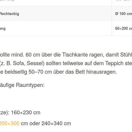
Rechteckig
Ø 160 cm
ang
60×200 
llte mind. 60 cm über die Tischkante ragen, damit Stühl
. B. Sofa, Sessel) sollten teilweise auf dem Teppich st
te beidseitig 50–70 cm über das Bett hinausragen.
 häufige Raumtypen:
ätze): 160×230 cm
 200×300
cm oder 240×340 cm