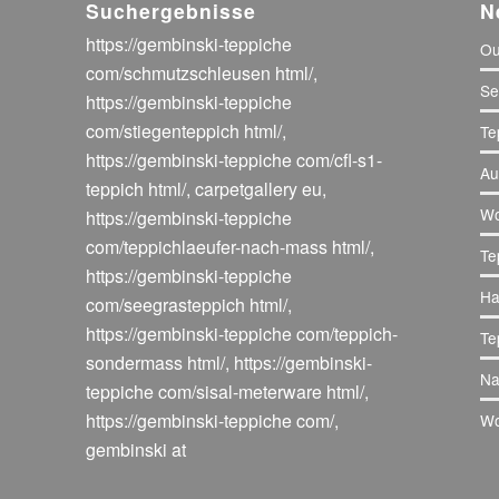
Suchergebnisse
N
https://gembinski-teppiche
Ou
com/schmutzschleusen html/
,
Se
https://gembinski-teppiche
com/stiegenteppich html/
,
Te
https://gembinski-teppiche com/cfl-s1-
Au
teppich html/
,
carpetgallery eu
,
Wo
https://gembinski-teppiche
com/teppichlaeufer-nach-mass html/
,
Te
https://gembinski-teppiche
Ha
com/seegrasteppich html/
,
https://gembinski-teppiche com/teppich-
Te
sondermass html/
,
https://gembinski-
Na
teppiche com/sisal-meterware html/
,
https://gembinski-teppiche com/
,
Wo
gembinski at