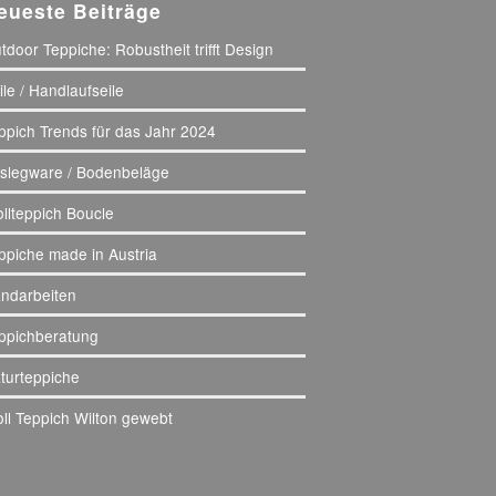
eueste Beiträge
tdoor Teppiche: Robustheit trifft Design
ile / Handlaufseile
ppich Trends für das Jahr 2024
slegware / Bodenbeläge
llteppich Boucle
ppiche made in Austria
ndarbeiten
ppichberatung
turteppiche
ll Teppich Wilton gewebt